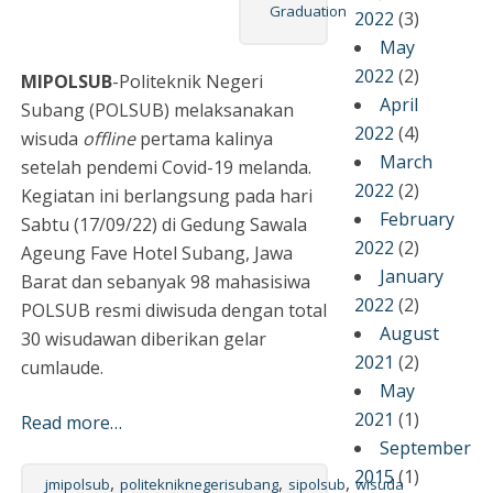
Graduation
2022
(3)
May
2022
(2)
MIPOLSUB
-Politeknik Negeri
April
Subang (POLSUB) melaksanakan
2022
(4)
wisuda
offline
pertama kalinya
March
setelah pendemi Covid-19 melanda.
2022
(2)
Kegiatan ini berlangsung pada hari
February
Sabtu (17/09/22) di Gedung Sawala
2022
(2)
Ageung Fave Hotel Subang, Jawa
January
Barat dan sebanyak 98 mahasisiwa
2022
(2)
POLSUB resmi diwisuda dengan total
August
30 wisudawan diberikan gelar
2021
(2)
cumlaude.
May
2021
(1)
Read more…
September
2015
(1)
,
,
,
jmipolsub
politekniknegerisubang
sipolsub
wisuda