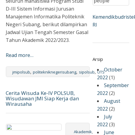
seluruh mahasiswa Program Studi
D-III Sistem Informasi Jurusan
Manajemen Informatika Politeknik
Kemendikbudriste
Negeri Subang, berikut dilampirkan
RI
Jadwal Ujian Tengah Semester Gasal
Tahun Akademik 2022/2023.
Read more…
Arsip
October
,
,
,
jmipolsub
politekniknegerisubang
sipolsub
UTS
2022
(1)
September
Cerita Wisuda Ke-IV POLSUB,
2022
(2)
Wisudawan JMI Siap Kerja dan
August
Wirausaha
2022
(2)
July
2022
(3)
Akademik
,
June