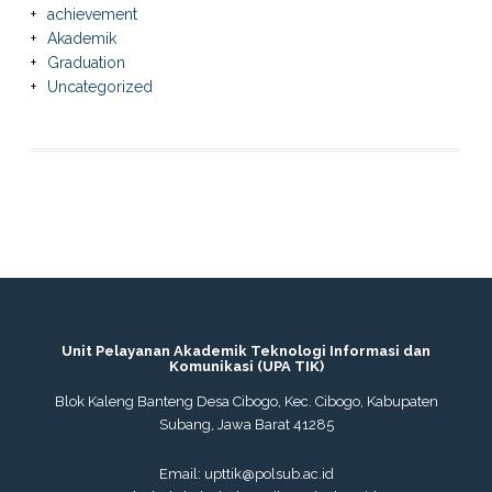
achievement
Akademik
Graduation
Uncategorized
Unit Pelayanan Akademik Teknologi Informasi dan
Komunikasi (UPA TIK)
Blok Kaleng Banteng Desa Cibogo, Kec. Cibogo, Kabupaten
Subang, Jawa Barat 41285
Email: upttik@polsub.ac.id